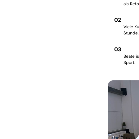
als Ref
02
Auch 
Viele K
Stunde.
03
Reha-
Beate i
Sport.