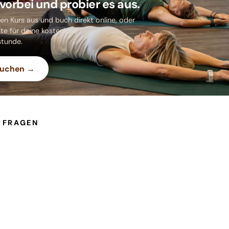
orbei und probier es aus.
nen Kurs aus und buch direkt online, oder
te für deine kostenlose
tunde.
buchen →
 FRAGEN
 das, und gibt es eine Probestunde?
 Studio?
Kurse auch von zu Hause mitmachen?
 die Krankenkasse den Reha-Sport?