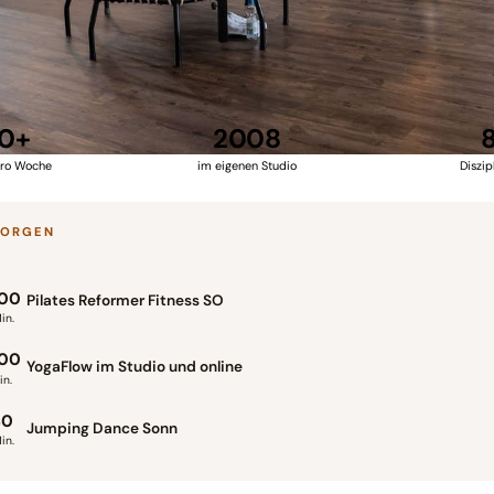
0+
2008
pro Woche
im eigenen Studio
Diszip
MORGEN
:00
Pilates Reformer Fitness SO
in.
:00
YogaFlow im Studio und online
n.
30
Jumping Dance Sonn
in.