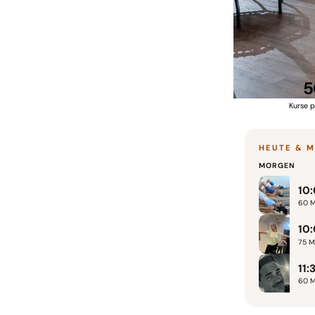
5
Kurse 
HEUTE & 
MORGEN
10
60
M
10
75
Mi
11:
60
M