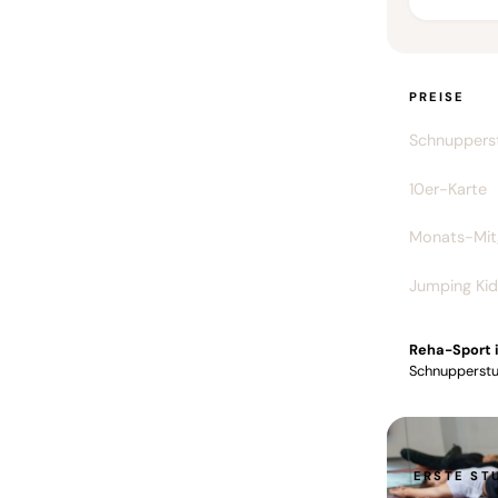
PREISE
Schnuppers
10er-Karte
Monats-Mitg
Jumping Kid
Reha-Sport 
Schnupperstun
ERSTE ST