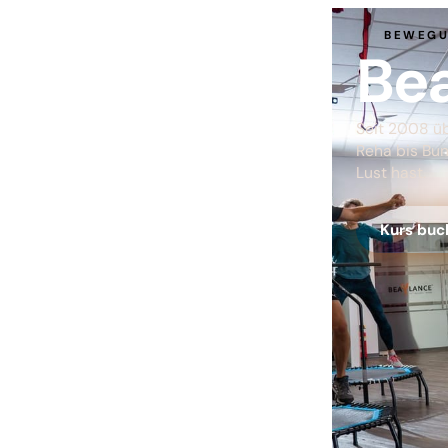
BEWEGU
Be
Seit 2008 ü
Reha bis Bun
Lust hast.
Kurs bu
Beala