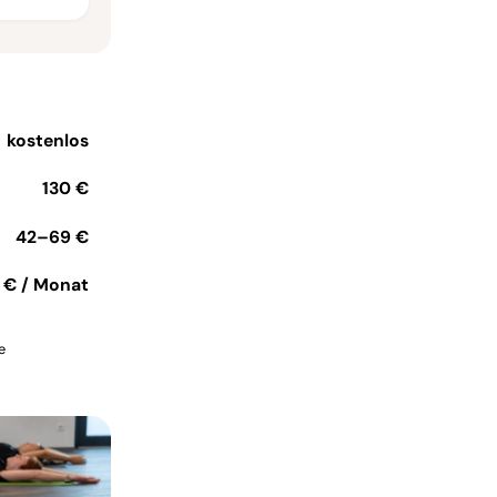
kostenlos
130 €
42–69 €
 € / Monat
e