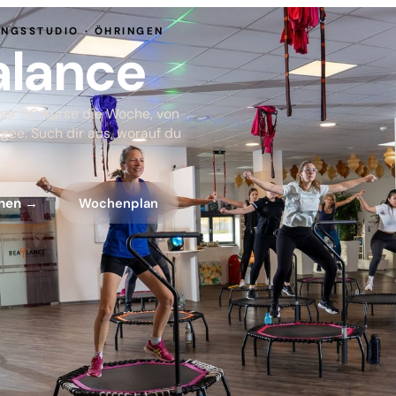
NGSSTUDIO · ÖHRINGEN
a
lance
ber 50 Kurse die Woche, von
gee. Such dir aus, worauf du
chen →
Wochenplan
nce · Yoga, Pilates, Jumping 