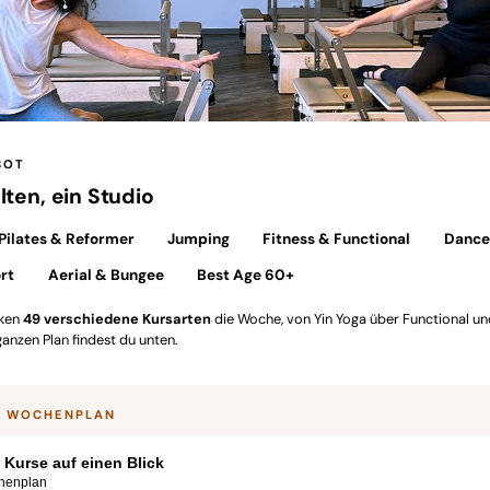
BOT
ten, ein Studio
Pilates & Reformer
Jumping
Fitness & Functional
Dance
rt
Aerial & Bungee
Best Age 60+
cken
49 verschiedene Kursarten
die Woche, von Yin Yoga über Functional u
anzen Plan findest du unten.
EFORMER-STUDIO
ilates am Gerät, nicht im
hen.
E WOCHENPLAN
e Kurse auf einen Blick
henplan