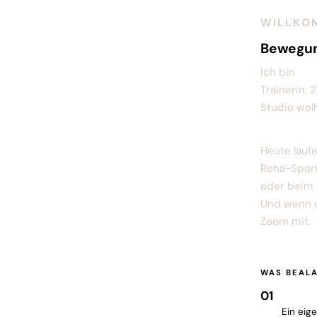
WILLKO
Bewegung
Ich bin
Bea
Trainerin. 
Studio wol
Pilates, J
Heute lauf
Reha-Sport
oder beim 
Und wenn d
Zoom mit.
WAS BEAL
01
Refor
Ein eig