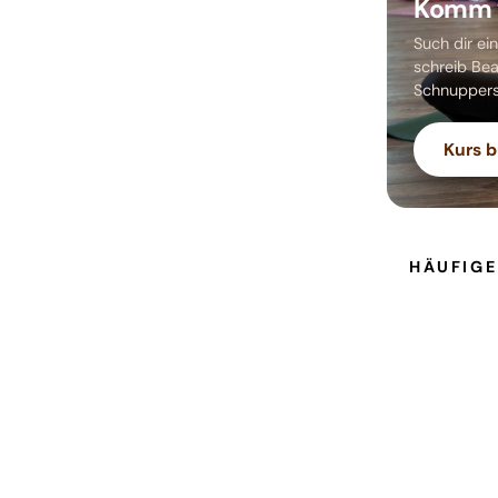
Komm v
Such dir ei
schreib Bea
Schnuppers
Kurs 
HÄUFIGE
Was kostet
Wo ist das
Kann ich 
Übernimmt