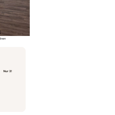
8
linen
Nur
3
!