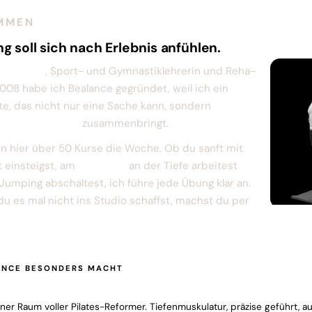
MMEN
 soll sich nach Erlebnis anfühlen.
te Dietel
, Sport- und Gymnastiklehrerin und Reha-
2008 habe ich Bealance gegründet, weil ich ein
lte, das nicht nur eine Sache kann, sondern
Yoga,
umping und Reha
zusammenbringt.
en hier über 50 Kurse die Woche. Ob du sanft mit
 einsteigst, am
Reformer
an der Tiefe arbeitest
Jumping abschaltest, ich führe jede Übung klar an.
u es mal nicht ins Studio schaffst, machst du per
ANCE BESONDERS MACHT
mer-Studio
ener Raum voller Pilates-Reformer. Tiefenmuskulatur, präzise geführt, 