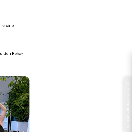
nie eine
sse den Reha-
GEFÄLLT DIR DIESE SEITE?