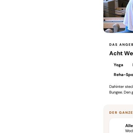
DAS ANGE
Acht Wel
Yoga
Reha-Spo
Dahinter ste
Bungee. Den g
EIGENES R
Präzises P
Vorbeige
DER GANZ
All
Woc