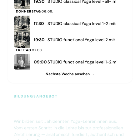
19:30
STUDIO classical Yoga level -all- mit Klaus a
DONNERSTAG
06.08.
17:30
STUDIO classical Yoga level 1-2 mit Klaus am
19:30
STUDIO functional Yoga level 2 mit Heike am 
FREITAG
07.08.
09:00
STUDIO functional Yoga level 1-2 mit Heike am 
Nächste Woche ansehen →
BILDUNGSANGEBOT
Yogalehrer:in werden — bei Heike &
Klaus
Wir bilden seit Jahrzehnten Yoga-Lehrer:innen aus.
Vom ersten Schritt in die Lehre bis zur professionellen
Zertifizierung — anatomisch fundiert, authentisch und