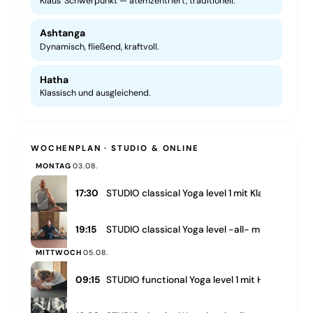
Klaus' Schwerpunkt — atemzentriert, traditionell.
Ashtanga
Dynamisch, fließend, kraftvoll.
Hatha
Klassisch und ausgleichend.
WOCHENPLAN · STUDIO & ONLINE
MONTAG
03.08.
17:30
STUDIO classical Yoga level 1 mit Klaus am M
19:15
STUDIO classical Yoga level -all- mit Klaus a
MITTWOCH
05.08.
09:15
STUDIO functional Yoga level 1 mit Heike am M