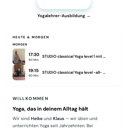
Stunde buchen →
Yogalehrer-Ausbildung →
HEUTE & MORGEN
MORGEN
17:30
STUDIO classical Yoga level 1 mit Klaus am Montag Vorabend
90
Min.
19:15
STUDIO classical Yoga level -all- mit Klaus am Montag Abend
90
Min.
WILLKOMMEN
Yoga, das in deinem Alltag hält
Wir sind
Heike
und
Klaus
— wir üben und
unterrichten Yoga seit Jahrzehnten. Bei