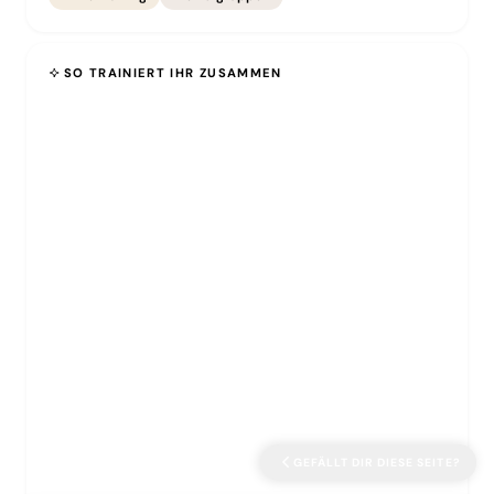
SO TRAINIERT IHR ZUSAMMEN
Sozialkontakt
Ruhige Begegnungen in Kleinstgruppen, damit unsichere
Hunde Vertrauen fassen.
Alltagstraining
Motorik- und Kopfaufgaben, die Halt geben, wo es im Alltag
drauf ankommt.
GEFÄLLT DIR DIESE SEITE?