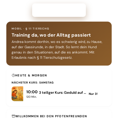
Termin anfragen →
MOBIL · § 11 TIERSCHG
Training da, wo der Alltag passiert
Andrea kommt dorthin, wo es schwierig wird, zu Hause,
auf der Gassirunde, in der Stadt. So lernt dein Hund
genau in den Situationen, auf die es ankommt. Mit
Erlaubnis nach § 11 Tierschutzgesetz.
HEUTE & MORGEN
NÄCHSTER KURS: SAMSTAG
10:00
3 teiliger Kurs: Geduld auf vier Pfoten–Der Frustrationstoleranz-Test
Nur
3
!
120
Min.
WILLKOMMEN BEI DEN PFOTENFREUNDEN