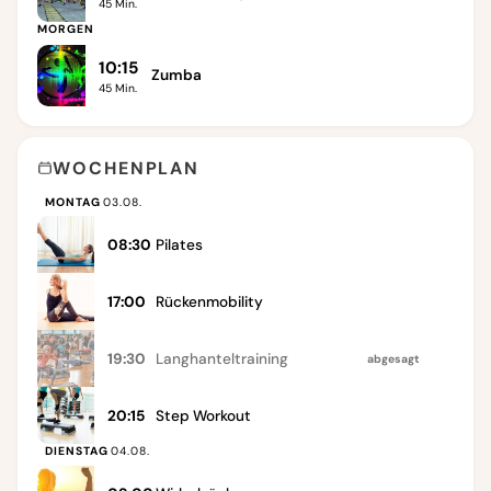
45
Min.
MORGEN
10:15
Zumba
45
Min.
WOCHENPLAN
MONTAG
03.08.
08:30
Pilates
17:00
Rückenmobility
19:30
Langhanteltraining
abgesagt
20:15
Step Workout
DIENSTAG
04.08.