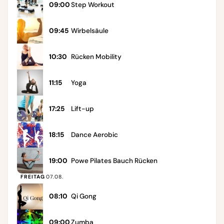
09:00
Step Workout
09:45
Wirbelsäule
10:30
Rücken Mobility
11:15
Yoga
17:25
Lift-up
18:15
Dance Aerobic
19:00
Powe Pilates Bauch Rücken
FREITAG
07.08.
08:10
Qi Gong
09:00
Zumba