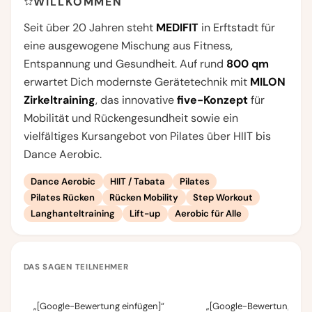
WILLKOMMEN
Seit über 20 Jahren steht
MEDIFIT
in Erftstadt für
eine ausgewogene Mischung aus Fitness,
Entspannung und Gesundheit. Auf rund
800 qm
erwartet Dich modernste Gerätetechnik mit
MILON
Zirkeltraining
, das innovative
five-Konzept
für
Mobilität und Rückengesundheit sowie ein
vielfältiges Kursangebot von Pilates über HIIT bis
Dance Aerobic.
Dance Aerobic
HIIT / Tabata
Pilates
Pilates Rücken
Rücken Mobility
Step Workout
Langhanteltraining
Lift-up
Aerobic für Alle
DAS SAGEN TEILNEHMER
„[Google-Bewertung einfügen]“
„[Google-Bewertung einf