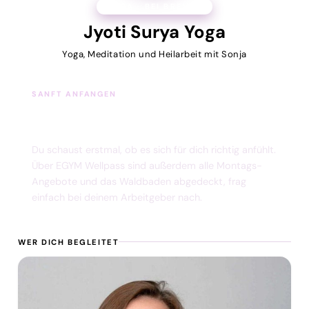
YOGA · BEI BREMEN
Jyoti Surya Yoga
Yoga, Meditation und Heilarbeit mit Sonja
SANFT ANFANGEN
Eine Probestunde für 10 €, ohne dass
du dich gleich festlegst.
Du schaust erstmal, ob es sich für dich richtig anfühlt.
Über EGYM Wellpass sind außerdem alle Montags-
Angebote und das Waldbaden abgedeckt, frag
einfach bei deinem Arbeitgeber nach.
WER DICH BEGLEITET