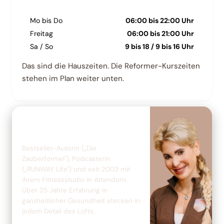
Mo bis Do
06:00 bis 22:00 Uhr
Freitag
06:00 bis 21:00 Uhr
Sa / So
9 bis 18 / 9 bis 16 Uhr
Das sind die Hauszeiten. Die Reformer-Kurszeiten
stehen im Plan weiter unten.
GRÜNDERIN & HEAD COACH
Kirsten Reska
Bestseller-Autorin („Die
Zauberformel"), Podcasterin
(„RUNWAY Life") und seit 2003 mit
ihrem Fitnessstudio in Attendorn.
Über 25 Jahre Erfahrung in
ganzheitlicher Gesundheit stecken in
jedem Detail des Lofts.