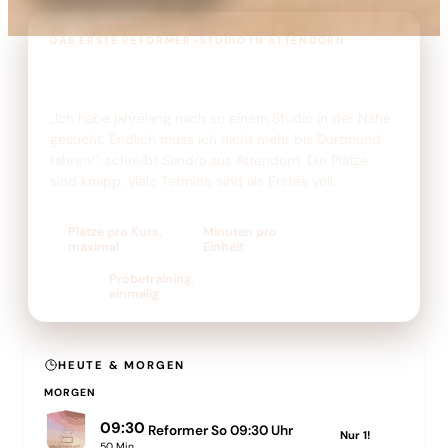
DAS ERSTE REFORMER-STUDIO IN ATTENDORN
Reformer Pilates, ohne dafür eine
Stunde zu fahren
„Ich habe jahrelang nach so einem Studio in der Nähe
gesucht. Endlich muss ich nicht mehr bis Dortmund
fahren!", schreibt Sandra aus Attendorn. Die Plätze
sind knapp, viele Termine sind als Erstes voll.
6
50
Plätze pro Kurs,
Minuten pro
maximal
Einheit
22 €
Probetraining,
einmalig
HEUTE & MORGEN
MORGEN
09:30
Reformer So 09:30 Uhr
Nur
1
!
50
Min.