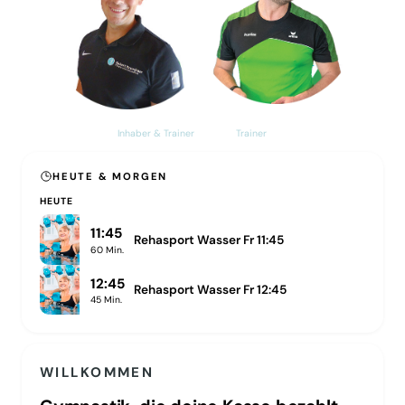
Robert Kraushaar
Aurelian Susman
Inhaber & Trainer
Trainer
HEUTE & MORGEN
HEUTE
11:45
Rehasport Wasser Fr 11:45
60
Min.
12:45
Rehasport Wasser Fr 12:45
45
Min.
WILLKOMMEN