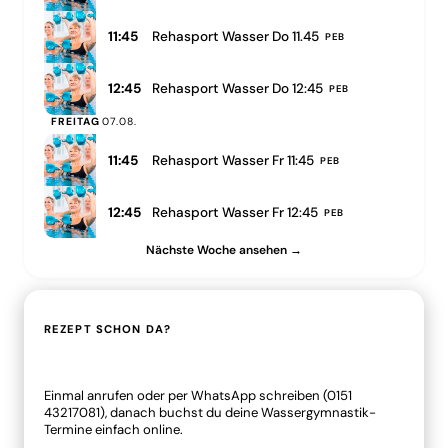
11:45
Rehasport Wasser Do 11.45
PEB
12:45
Rehasport Wasser Do 12:45
PEB
FREITAG
07.08.
11:45
Rehasport Wasser Fr 11:45
PEB
12:45
Rehasport Wasser Fr 12:45
PEB
Nächste Woche ansehen →
REZEPT SCHON DA?
Dann meld dich kurz an.
Einmal anrufen oder per WhatsApp schreiben (0151
43217081), danach buchst du deine Wassergymnastik-
Termine einfach online.