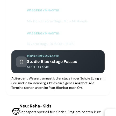
WASSERGYMNASTIK
Passauer Erlebnisbad PEB
Mo, Do + Fr vormittags · Mo + Mi abends
WASSERGYMNASTIK
Rehaklinik Kohlbruck
Di vormittags · Di 16:00 + 16:45
RÜCKENGYMNASTIK
Studio Blackstage Passau
Mi 9:00 + 9:45
Außerdem: Wassergymnastik dienstags in der Schule Eging am
See, und in Hauzenberg gibt es ein eigenes Angebot. Alle
Termine stehen unten im Plan, filterbar nach Ort.
Neu: Reha-Kids
🧒
Rehasport speziell für Kinder. Frag am besten kurz