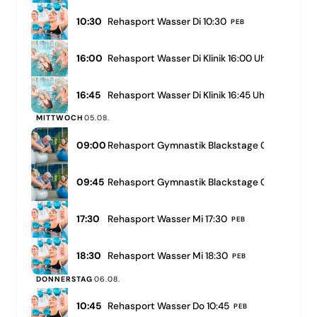
10:30
Rehasport Wasser Di 10:30
PEB
16:00
Rehasport Wasser Di Klinik 16:00 Uhr
Rehaklinik
16:45
Rehasport Wasser Di Klinik 16:45 Uhr
Rehaklinik
MITTWOCH
05.08.
09:00
Rehasport Gymnastik Blackstage 09:00
Blacks
09:45
Rehasport Gymnastik Blackstage 09:45
Blacks
17:30
Rehasport Wasser Mi 17:30
PEB
18:30
Rehasport Wasser Mi 18:30
PEB
DONNERSTAG
06.08.
10:45
Rehasport Wasser Do 10:45
PEB