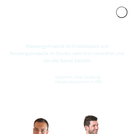
REHASPORT AUF REZEPT · PASSAU
Rehasport Passau
Wassergymnastik im Erlebnisbad und
Rückengymnastik im Studio, vom Arzt verordnet und
von der Kasse bezahlt.
100 %
kostenfrei, ohne Zuzahlung,
inklusive Badeintritt im PEB
Termine ansehen →