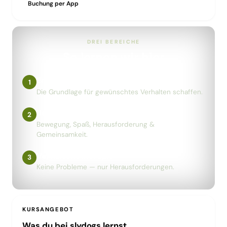
Buchung per App
DREI BEREICHE
So lernen wir hier
Erziehung
1
Die Grundlage für gewünschtes Verhalten schaffen.
Beschäftigung
2
Bewegung, Spaß, Herausforderung &
Gemeinsamkeit.
Verhaltenstherapie
3
Keine Probleme — nur Herausforderungen.
KURSANGEBOT
Was du bei slydogs lernst