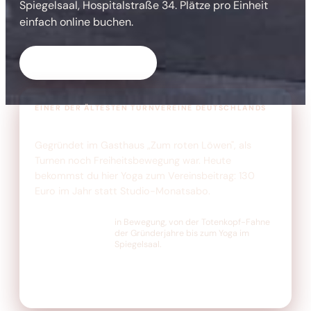
Spiegelsaal, Hospitalstraße 34. Plätze pro Einheit
einfach online buchen.
Termine ansehen →
EINER DER ÄLTESTEN TURNVEREINE DEUTSCHLANDS
Yoga beim Turnverein von 1847
Gegründet im Gasthaus „Zum roten Löwen", als
Turnen noch Freiheitsbewegung war. Heute
bekommst du hier Yoga zum Vereinsbeitrag: 130
Euro im Jahr statt Studio-Monatsabo.
seit 1847
in Bewegung, von der Totenkopf-Fahne
der Gründerjahre bis zum Yoga im
Spiegelsaal.
130 € im Jahr
2× kostenlos testen
Buchung pro Einheit