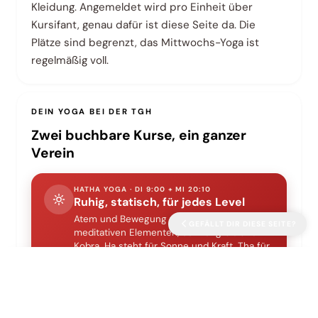
Kleidung. Angemeldet wird pro Einheit über
Kursifant, genau dafür ist diese Seite da. Die
Plätze sind begrenzt, das Mittwochs-Yoga ist
regelmäßig voll.
DEIN YOGA BEI DER TGH
Zwei buchbare Kurse, ein ganzer
Verein
HATHA YOGA · DI 9:00 + MI 20:10
Ruhig, statisch, für jedes Level
Atem und Bewegung verbinden, mit
GEFÄLLT DIR DIESE SEITE?
meditativen Elementen, Sonnengruß und
Kobra. Ha steht für Sonne und Kraft, Tha für
Mond und Stille. Vorkenntnisse brauchst du
✕
keine.
STANDARD
Gefällt dir
diese Seite?
YOGA WARRIOR · DO 16:30
Ist diese Seite eine
Ergänzung
zu deiner Website — oder soll sie deine